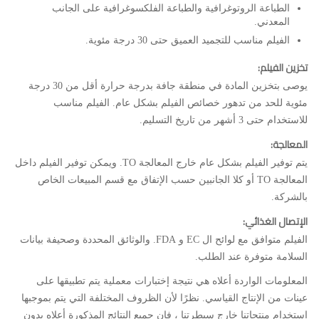
الطباعة الروتوغرافية والطباعة الفلكسوغرافية على الجانب
المعدني.
الفيلم مناسب للتجميد العميق حتى 30 درجة مئوية.
تخزين الفيلم:
يوصى بتخزين المادة في منطقة جافة بدرجة حرارة أقل من 30 درجة
مئوية للحد من تدهور خصائص الفيلم بشكل عام. الفيلم مناسب
للاستخدام حتى 3 أشهر من تاريخ التسليم.
المعالجة:
يتم توفير الفيلم بشكل عام خارج المعالجة TO. ويمكن توفير الفيلم داخل
المعالجة TO أو كلا الجانبين حسب الإتفاق مع قسم المبيعات الخاص
بالشركة.
الإتصال الغذائي:
الفيلم متوافق مع لوائح ال EC و FDA. والوثائق المحددة وصحيفة بيانات
السلامة متوفرة عند الطلب.
المعلومات الواردة أعلاه هي نتيجة إختبارات معملية يتم تطبيقها على
عينات من الإنتاج القياسي. نظرًا لأن الظروف المختلفة التي يتم بموجبها
إستخدام منتجاتنا خارج سيطرتنا ، فإن جميع النتائج المذكورة أعلاه بدون