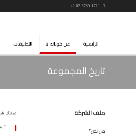
+2 02 3780 1711
الرئيسية
عن كوباك
التطبيقات
ا
تاريخ المجموعة
ملف الشركة
تمتلك
شر
” يبلغ رأس
من نحن؟