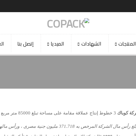
لمنتجات
الشهادات
الميديا
إتصل بنا
الع
كة كوباك
3 خطوط إنتاج عملاقة مقامة على مساحة تبلغ 85000 متر مربع ، بطاقة إنتاجية تصل إلى 48600 طن سنويا.
 مال الشركة المرخص به 371.718 مليون جنية مصرى ، ورأس مالها المُصدر المسدد بالكامل 290 مليون جنية مصرى.