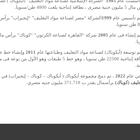
أسست عام
1985
“الشركة الإسلامية لصناعة مواد التغليف” (أيكوباك ) ل
صرى ، بطاقة إنتاجية بلغت 4800 طن/سنويا.
م تأسيس عام
1999
يا.
م إنشاء فى عام
2005
ا.
م توسعة (أيكوباك) لصناعة مواد التغليف وطباعتها عام
2011
ة.
ي عام
2022
، تم دمج مجموعة أيكوباك ( أيكوباك – كوباك – إيجيراب) ف
غليف (كوباك)
برأسمال يقدر ب 371.718 مليون جنيه مصري.