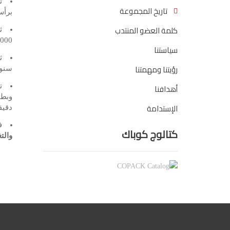
ت
تاريخ المجموعة
برأس مال 5 مليون جنية م
كلمة العضو المنتدب
ث
8000 طن سنو
سياستنا
ث
رؤيتنا ومهمتنا
سنوي
أهدافنا
ت
الإستدامة
دقيق
ف
كتالوج كوباك
والت