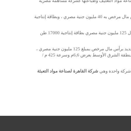
صناعة مواد التغليف وطباعتها كشركة مساهمة مصرية
الشركة “مصر لصناعة مواد التغليف” “إيجيراب” برأس مال مرخص به 40 مليون جنية مصري ، وبطاقة إنتاجية
شركة “القاهرة لصناعة الكرتون” “كوباك” برأس مال 125 مليون جنية مصري بطاقة إنتاجية 17000 طن
وإنشاء خط جديد برأس مال مرخص بمبلغ 125 مليون جنية مصري ،
وبطاقة إنتاجية 22500 طن سنويا ، وهو خط 5 طبقات وهو الأول من نوعه فى منطقة الشرق الأوسط بعرض 6,6م وسرعة 425 م /
ي شركة واحدة وهي
شركة القاهرة لصناعة مواد التعبئة