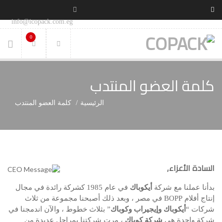
info@icopack.com.eg
0
كلمة العضو المنتدب
الرئيسية
كلمة العضو المنتدب
السادة الأعزاء,
بدأنا عملنا مع شركة
أيكوباك
في عام 1985 كشركة رائدة في مجال
إنتاج أفلام BOPP في مصر ، وبعد ذلك أصبحنا مجموعة من ثلاث
شركات “
أيكوباك وإيجيراب وكوباك
” بثلاث خطوط ، والآن اندمجنا في
شركة واحدة هي
شركة كوباك
، مرت شركتنا بمراحل عديدة من