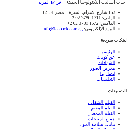
أحدث أساليب التكنولوجيا الحديثة ..
قراءة المزيد
162 شارع الاهرام, الجيزة – مصر 12151
الهاتف: 1711 3780 02 2+
الفاكس: 1572 3780 02 2+
البريد الإلكتروني:
info@icopack.com.eg
لينكات سريعة
الرئيسية
عن كوباك
الشهادات
معرض الصور
إتصل بنا
التطبيقات
التصنيفات
الفيلم الشفاف
الفيلم المعتم
الفيلم الممعدن
جميع المنتجات
بيانات سلامة المواد