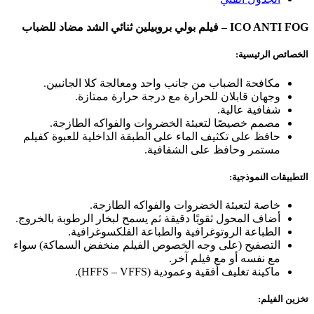
ICO ANTI FOG – فيلم بولي بروبيلين ثنائي الشد مضاد للضباب
الخصائص الرئيسية:
مكافحة الضباب من جانب واحد ومعالجة كلا الجانبين.
وجهان قابلان للحرارة مع درجة حرارة ممتازة.
شفافية عالية.
مصمم خصيصًا لتعبئة الخضروات والفواكه الطازجة.
حافظ على تكثيف الماء على الطبقة الداخلية للعبوة كفيلم
مستمر وحافظ على الشفافية.
التطبيقات النموذجية:
خاصة لتعبئة الخضروات والفواكه الطازجة.
أضاف المحول ثقوبًا دقيقة ثم يسمح لبخار الرطوبة بالخروج.
الطباعة الروتوغرافية والطباعة الفلكسوغرافية.
التصفيح (على وجه الخصوص الفيلم منخفض السماكة) سواء
مع نفسه أو مع فيلم آخر.
ماكينة تغليف أفقية وعمودية (HFFS – VFFS).
تخزين الفيلم: