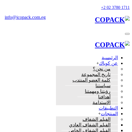
info@icopack.com.eg
الرئيسية
عن كوباك
+
من نحن؟
تاريخ المجموعة
كلمة العضو المنتدب
سياستنا
رؤيتنا ومهمتنا
أهدافنا
الإستدامة
التطبيقات
المنتجات
+
الفيلم الشفاف
الفيلم الشفاف العادي
الفيلم الشفاف الخاص