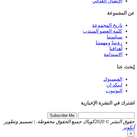
الإتصال الغذائي
عن المجموعة
تاريخ المجموعة
كلمة العضو المنتدب
سياستنا
رؤيتنا ومهمتنا
أهدافنا
الإستدامة
إبحث عنا
الفيسبوك
لينكد إن
اليوتيوب
اشترك في النشرة الإخبارية
Subscribe Me
حقوق النشر © 2020
كوباك
جميع الحقوق محفوظة. | تصميم وتطوير
أيكونز
×