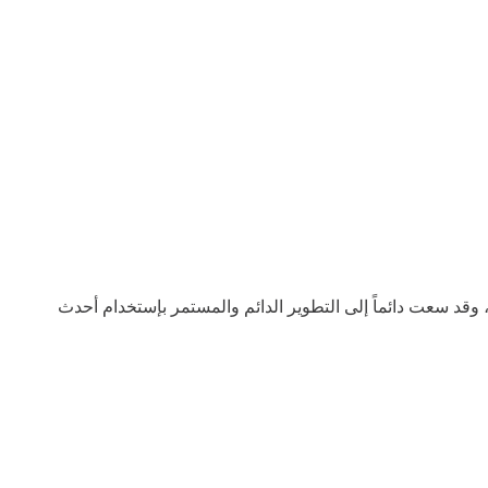
عرق الشركات الرائدة في صناعة أفلام BOPP في مصر والشرق الأوسط ، وتمتد جذورها إلى أكثر من 30 عامًا ، وقد سعت دائماً إلى التطوير الدائم والمستمر بإستخدام أحدث