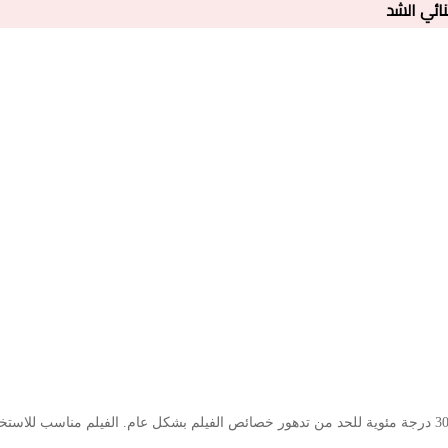
يوصى بتخزين المادة في منطقة جافة بدرجة حرارة أقل من 30 درجة مئوية للحد من تدهور خصائص الفيلم بشكل عام. الفيلم مناسب 