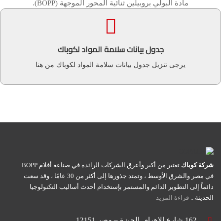
مادة البولي بروبيلين ثنائية المحور الموجهة (BOPP).
مرحبا بك وشكراً لك
جدول بيانات سلامة المواد لكوباك
تنزيل جدول بيانات سلامة المواد
يرجى تنزيل جدول بيانات سلامة المواد لكوباك من هنا
شركة كوباك
تعتبر من أكبر وأعرق الشركات الرائدة في صناعة أفلام BOPP
في مصر والشرق الأوسط ، وتمتد جذورها إلى أكثر من 30 عامًا ، وقد سعت
دائماً إلى التطوير الدائم والمستمر بإستخدام أحدث أساليب التكنولوجيا
الحديثة ..
قراءة المزيد
162 شارع الاهرام, الجيزة – مصر 12151